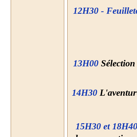
12H30 - Feuille
13H00
Sélectio
14H30
L'aventur
15H30
et
18H4