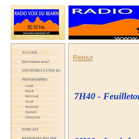
ACCUEIL
Retour
Qui sommes nous?
SOUTENIR LA VOIX DU
BEARN
PROGRAMMES
Lundi
Mardi
7H40 - Feuillet
Mercredi
Jeudi
Vendredi
Samedi
Dimanche
PODCAST
PASSEPORT BALADE