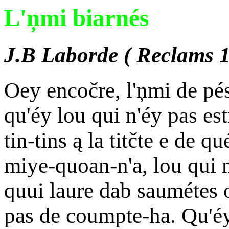
L'ņmi biarnés
J.B Laborde ( Reclams 1
Oey encočre, l'ņmi de pés,
qu'éy lou qui n'éy pas est
tin-tins ą la titčte e de q
miye-quoan-n'a, lou qui 
quui laure dab saumétes o
pas de coumpte-ha. Qu'é