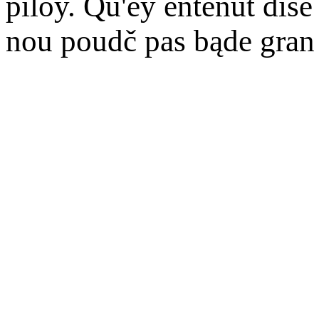
piloy. Qu'éy entenut dise
nou poudč pas bąde gran 