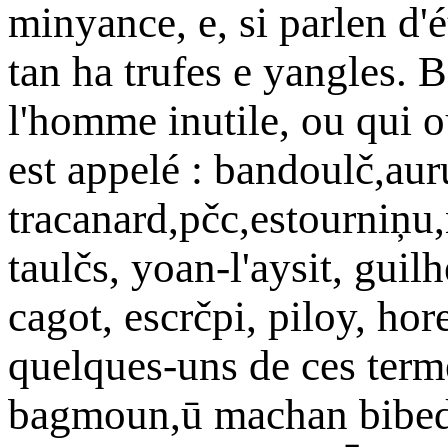
minyance, e, si parlen d
tan ha trufes e yangles. B
l'homme inutile, ou qui o
est appelé : bandoulč,aur
tracanard,pčc,estourniņu,
taulčs, yoan-l'aysit, guil
cagot, escrčpi, piloy, hor
quelques-uns de ces term
bagmoun,ū machan bibedo