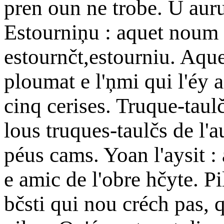
pren oun ne trobe. Ū aur
Estourniņu : aquet noum q
estournčt,estourniu. Aque
ploumat e l'ņmi qui l'éy
cinq cerises. Truque-tau
lous truques-taulčs de l'
péus cams. Yoan l'aysit :
e amic de l'obre hčyte. Pi
bčsti qui nou créch pas, 